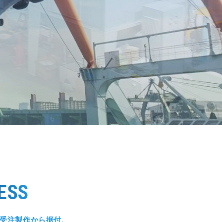
ESS
受注製作から据付、